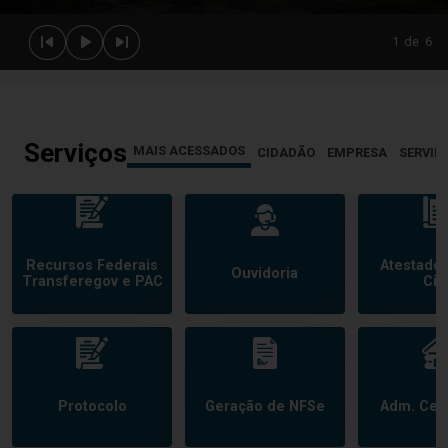
1
de
6
Serviços
MAIS ACESSADOS
CIDADÃO
EMPRESA
SERVID
Recursos Federais
Atestado
Ouvidoria
Transferegov e PAC
Civi
Protocolo
Geração de NFSe
Adm. Cem