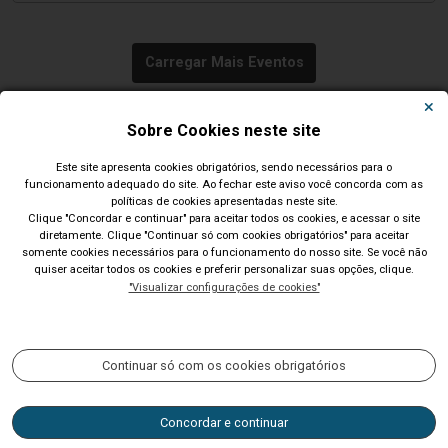
Carregar Mais Eventos
Todos os Eventos
Sobre Cookies neste site
Este site apresenta cookies obrigatórios, sendo necessários para o
funcionamento adequado do site. Ao fechar este aviso você concorda com as
políticas de cookies apresentadas neste site.
Clique "Concordar e continuar" para aceitar todos os cookies, e acessar o site
diretamente. Clique "Continuar só com cookies obrigatórios" para aceitar
Município de São Leopoldo - RS
somente cookies necessários para o funcionamento do nosso site. Se você não
quiser aceitar todos os cookies e preferir personalizar suas opções, clique.
Av. Dom João Becker, 754, Centro. CEP: 93010-010. Fone: (51)
"Visualizar configurações de cookies"
2200-0201 CNPJ: 89.814.693/0001-60
Acompanhe nossas redes sociais:
Continuar só com os cookies obrigatórios
Concordar e continuar
Horário de atendimento: 9h às 14h