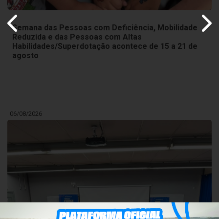
Semana das Pessoas com Deficiência, Mobilidade
Reduzida e das Pessoas com Altas
Habilidades/Superdotação acontece de 15 a 21 de
agosto
06/08/2026