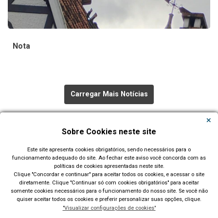
Nota
Carregar Mais Notícias
Todas as Notícias
Sobre Cookies neste site
Este site apresenta cookies obrigatórios, sendo necessários para o
funcionamento adequado do site. Ao fechar este aviso você concorda com as
políticas de cookies apresentadas neste site.
Clique "Concordar e continuar" para aceitar todos os cookies, e acessar o site
diretamente. Clique "Continuar só com cookies obrigatórios" para aceitar
Município de São Leopoldo - RS
somente cookies necessários para o funcionamento do nosso site. Se você não
quiser aceitar todos os cookies e preferir personalizar suas opções, clique.
Av. Dom João Becker, 754, Centro. CEP: 93010-010. Fone: (51)
"Visualizar configurações de cookies"
2200-0201 CNPJ: 89.814.693/0001-60