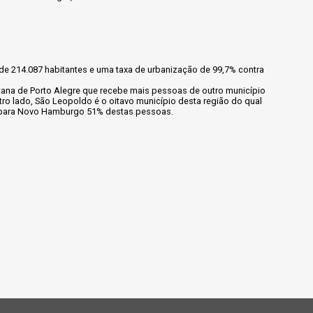
 214.087 habitantes e uma taxa de urbanização de 99,7% contra
ana de Porto Alegre que recebe mais pessoas de outro município
tro lado, São Leopoldo é o oitavo município desta região do qual
o para Novo Hamburgo 51% destas pessoas.