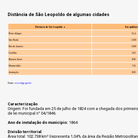
Distância de São Leopoldo de algumas cidades
Distância de São Leopoldo a
Em quilôme
Porto Alegre
31,4
São Paulo
1100
Rio de Janeiro
1500
Curitiba
543
Buenos Aires
850
Montevidéo
710
Assunção
830
Fonte:
www.ibge.gov.br
Caracterização
Origem: Foi fundada em 25 de julho de 1824 com a chegada dos primeiros 
de lei municipal n° 04/1846.
Ano de instalação do município:
1864
Divisão territorial
Área total: 102,738 km² (representa 1,04% da área da Região Metropolitan