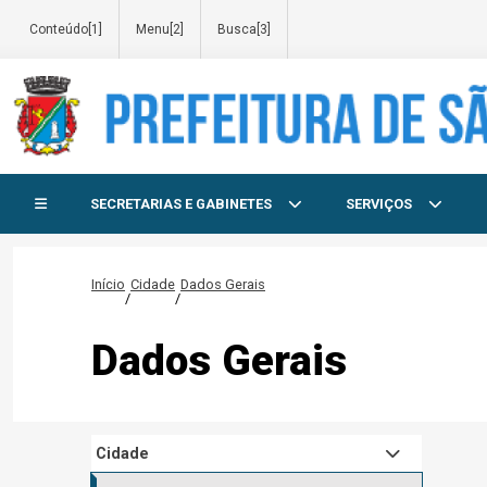
Conteúdo[1]
Menu[2]
Busca[3]
Início do menu
SECRETARIAS E GABINETES
SERVIÇOS
Início
Cidade
Dados Gerais
/
/
Dados Gerais
Cidade