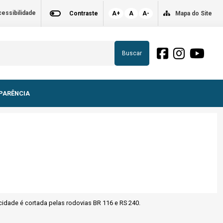
essibilidade
Contraste
A+
A
A-
Mapa do Site
Buscar
PARÊNCIA
 cidade é cortada pelas rodovias BR 116 e RS 240.