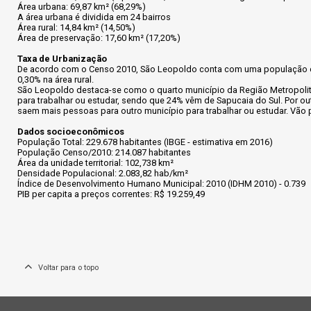
Área urbana: 69,87 km² (68,29%)
A área urbana é dividida em 24 bairros
Área rural: 14,84 km² (14,50%)
Área de preservação: 17,60 km² (17,20%)
Taxa de Urbanização
De acordo com o Censo 2010, São Leopoldo conta com uma população de
0,30% na área rural.
São Leopoldo destaca-se como o quarto município da Região Metropolit
para trabalhar ou estudar, sendo que 24% vêm de Sapucaia do Sul. Por ou
saem mais pessoas para outro município para trabalhar ou estudar. Vã
Dados socioeconômicos
População Total: 229.678 habitantes (IBGE - estimativa em 2016)
População Censo/2010: 214.087 habitantes
Área da unidade territorial: 102,738 km²
Densidade Populacional: 2.083,82 hab/km²
Índice de Desenvolvimento Humano Municipal: 2010 (IDHM 2010) - 0.739
PIB per capita a preços correntes: R$ 19.259,49
Voltar para o topo