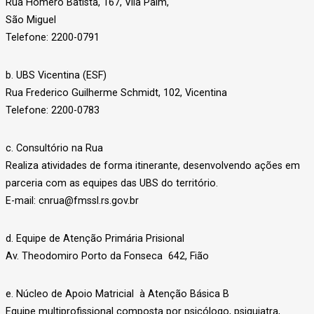
Rua Homero Batista, 167, Vila Paim,
São Miguel
Telefone: 2200-0791
b. UBS Vicentina (ESF)
Rua Frederico Guilherme Schmidt, 102, Vicentina
Telefone: 2200-0783
c. Consultório na Rua
Realiza atividades de forma itinerante, desenvolvendo ações em
parceria com as equipes das UBS do território.
E-mail: cnrua@fmssl.rs.gov.br
d. Equipe de Atenção Primária Prisional
Av. Theodomiro Porto da Fonseca 642, Fião
e. Núcleo de Apoio Matricial à Atenção Básica B
Equipe multiprofissional composta por psicólogo, psiquiatra,