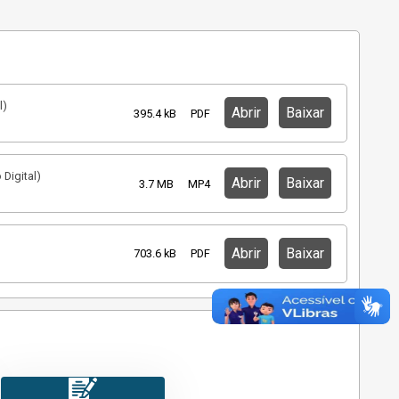
l)
Abrir
Baixar
395.4 kB
PDF
 Digital)
Abrir
Baixar
3.7 MB
MP4
Abrir
Baixar
703.6 kB
PDF