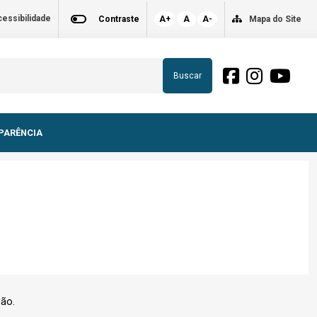
essibilidade
Contraste
A+
A
A-
Mapa do Site
Buscar
PARÊNCIA
dão.