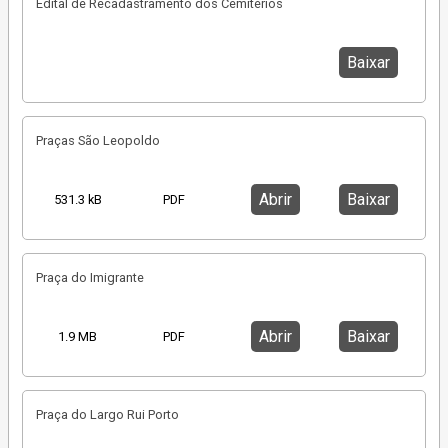
Edital de Recadastramento dos Cemitérios
Baixar
Praças São Leopoldo
Abrir
Baixar
531.3 kB
PDF
Praça do Imigrante
Abrir
Baixar
1.9 MB
PDF
Praça do Largo Rui Porto