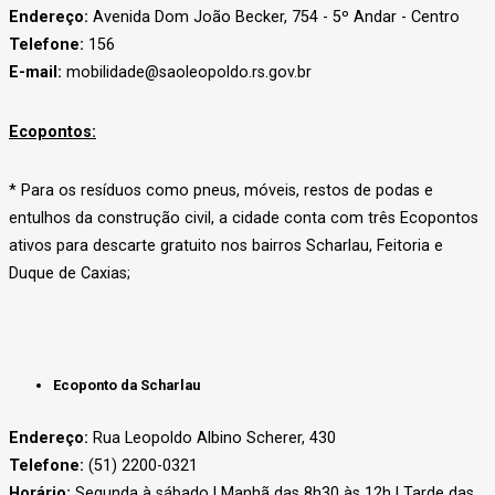
Endereço:
Avenida Dom João Becker, 754 - 5º Andar - Centro
Telefone:
156
E-mail:
mobilidade@saoleopoldo.rs.gov.br
Ecopontos:
* Para os resíduos como pneus, móveis, restos de podas e
entulhos da construção civil, a cidade conta com três Ecopontos
ativos para descarte gratuito nos bairros Scharlau, Feitoria e
Duque de Caxias;
Ecoponto da Scharlau
Endereço:
Rua Leopoldo Albino Scherer, 430
Telefone:
(51) 2200-0321
Horário:
Segunda à sábado | Manhã das 8h30 às 12h | Tarde das