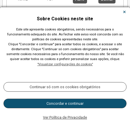
Sobre Cookies neste site
Praça da rua Pérola
Este site apresenta cookies obrigatórios, sendo necessários para o
funcionamento adequado do site. Ao fechar este aviso você concorda com as
Abrir
Baixar
828.1 kB
PDF
políticas de cookies apresentadas neste site.
Clique "Concordar e continuar" para aceitar todos os cookies, e acessar o site
diretamente. Clique "Continuar só com cookies obrigatórios" para aceitar
somente cookies necessários para o funcionamento do nosso site. Se você não
quiser aceitar todos os cookies e preferir personalizar suas opções, clique.
Praça Cooper União
"Visualizar configurações de cookies"
Abrir
Baixar
1.3 MB
PDF
Continuar só com os cookies obrigatórios
Praça da Associação Boa Vista
Concordar e continuar
Abrir
Baixar
Ver Política de Privacidade
1.1 MB
PDF