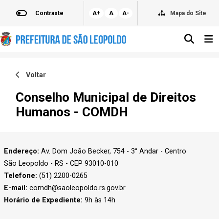
Contraste
A+
A
A-
Mapa do Site
Voltar
Conselho Municipal de Direitos
Humanos - COMDH
Endereço:
Av. Dom João Becker, 754 - 3° Andar - Centro
São Leopoldo - RS - CEP 93010-010
Telefone:
(51) 2200-0265
E-mail:
comdh@saoleopoldo.rs.gov.br
Horário de Expediente:
9h às 14h