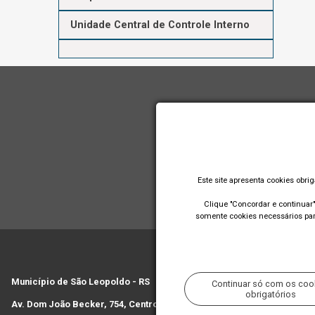
Unidade Central de Controle Interno
Este site apresenta cookies obri
Clique "Concordar e continuar" 
somente cookies necessários para
Município de São Leopoldo - RS
Continuar só com os coo
obrigatórios
Av. Dom João Becker, 754, Centro. CEP: 93010-010. Fone: (51) 2200-0