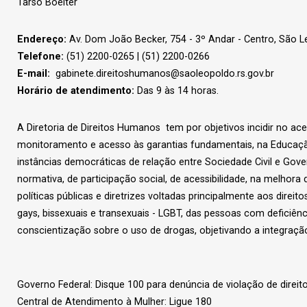
Tarso Boelter
Endereço:
Av. Dom João Becker, 754 - 3º Andar - Centro, São 
Telefone:
(51) 2200-0265 | (51) 2200-0266
E-mail:
gabinete.direitoshumanos@saoleopoldo.rs.gov.br
Horário de atendimento:
Das 9 às 14 horas.
A Diretoria de Direitos Humanos tem por objetivos incidir no a
monitoramento e acesso às garantias fundamentais, na Educa
instâncias democráticas de relação entre Sociedade Civil e Go
normativa, de participação social, de acessibilidade, na melho
políticas públicas e diretrizes voltadas principalmente aos direito
gays, bissexuais e transexuais - LGBT, das pessoas com deficiên
conscientização sobre o uso de drogas, objetivando a integração
Governo Federal: Disque 100 para denúncia de violação de direi
Central de Atendimento à Mulher: Ligue 180