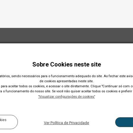
Sobre Cookies neste site
gatórios, sendo necessários para o funcionamento adequado do site. Ao fechar este avi
de cookies apresentadas neste site.
para aceitar todos os cookies, e acessar o site diretamente. Clique "Continuar só com co
 o funcionamento do nosso site. Se você não quiser aceitar todos os cookies e preferir 
"Visualizar configurações de cookies"
Acompanhe nossas r
kies
Ver Política de Privacidade
201 CNPJ: 89.814.693/0001-60