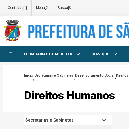
Conteúdo[1]
Menu[2]
Busca[3]
Início do menu
SECRETARIAS E GABINETES
SERVIÇOS
Início
Secretarias e Gabinetes
Desenvolvimento Social
Direit
/
/
/
Direitos Humanos
Secretarias e Gabinetes