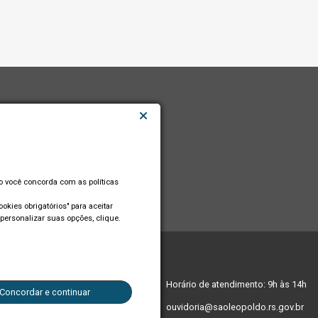
so você concorda com as políticas
okies obrigatórios" para aceitar
personalizar suas opções, clique.
edes sociais:
Horário de atendimento: 9h às 14h
Concordar e continuar
ouvidoria@saoleopoldo.rs.gov.br