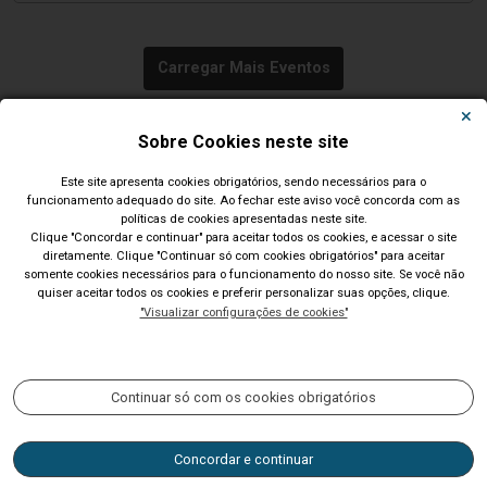
Carregar Mais Eventos
Todos os Eventos
Sobre Cookies neste site
Este site apresenta cookies obrigatórios, sendo necessários para o
funcionamento adequado do site. Ao fechar este aviso você concorda com as
políticas de cookies apresentadas neste site.
Clique "Concordar e continuar" para aceitar todos os cookies, e acessar o site
diretamente. Clique "Continuar só com cookies obrigatórios" para aceitar
Município de São Leopoldo - RS
somente cookies necessários para o funcionamento do nosso site. Se você não
quiser aceitar todos os cookies e preferir personalizar suas opções, clique.
Av. Dom João Becker, 754, Centro. CEP: 93010-010. Fone: (51)
"Visualizar configurações de cookies"
2200-0201 CNPJ: 89.814.693/0001-60
Acompanhe nossas redes sociais:
Continuar só com os cookies obrigatórios
Concordar e continuar
Horário de atendimento: 9h às 14h