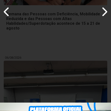
Semana das Pessoas com Deficiência, Mobilidade
Reduzida e das Pessoas com Altas
Habilidades/Superdotação acontece de 15 a 21 de
agosto
06/08/2026