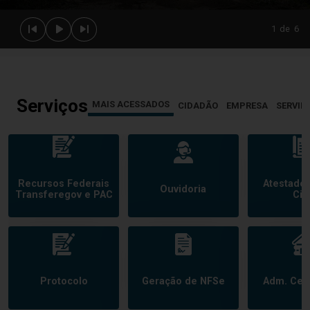
1
de
6
Serviços
MAIS ACESSADOS
CIDADÃO
EMPRESA
SERVID
Recursos Federais
Atestado
Ouvidoria
Transferegov e PAC
Civi
Protocolo
Geração de NFSe
Adm. Cem