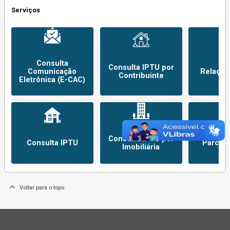
Serviços
Consulta
Consulta IPTU por
Comunicação
Relação
Contribuinte
Eletrônica (E-CAC)
Consulta IPTU por
Consulta IPTU
Parcel
Imobiliária
Voltar para o topo