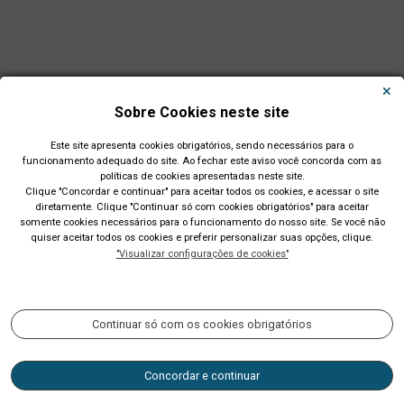
Sobre Cookies neste site
Este site apresenta cookies obrigatórios, sendo necessários para o
funcionamento adequado do site. Ao fechar este aviso você concorda com as
políticas de cookies apresentadas neste site.
Clique "Concordar e continuar" para aceitar todos os cookies, e acessar o site
diretamente. Clique "Continuar só com cookies obrigatórios" para aceitar
Município de São Leopoldo - RS
somente cookies necessários para o funcionamento do nosso site. Se você não
quiser aceitar todos os cookies e preferir personalizar suas opções, clique.
Av. Dom João Becker, 754, Centro. CEP: 93010-010. Fone: (51)
"Visualizar configurações de cookies"
2200-0201 CNPJ: 89.814.693/0001-60
Acompanhe nossas redes sociais:
Continuar só com os cookies obrigatórios
Concordar e continuar
Horário de atendimento: 9h às 14h