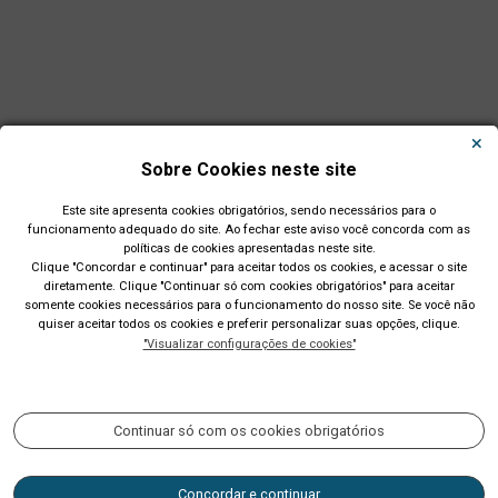
Sobre Cookies neste site
Este site apresenta cookies obrigatórios, sendo necessários para o
funcionamento adequado do site. Ao fechar este aviso você concorda com as
políticas de cookies apresentadas neste site.
Clique "Concordar e continuar" para aceitar todos os cookies, e acessar o site
diretamente. Clique "Continuar só com cookies obrigatórios" para aceitar
Município de São Leopoldo - RS
somente cookies necessários para o funcionamento do nosso site. Se você não
quiser aceitar todos os cookies e preferir personalizar suas opções, clique.
Av. Dom João Becker, 754, Centro. CEP: 93010-010. Fone: (51)
"Visualizar configurações de cookies"
2200-0201 CNPJ: 89.814.693/0001-60
Acompanhe nossas redes sociais:
Continuar só com os cookies obrigatórios
Concordar e continuar