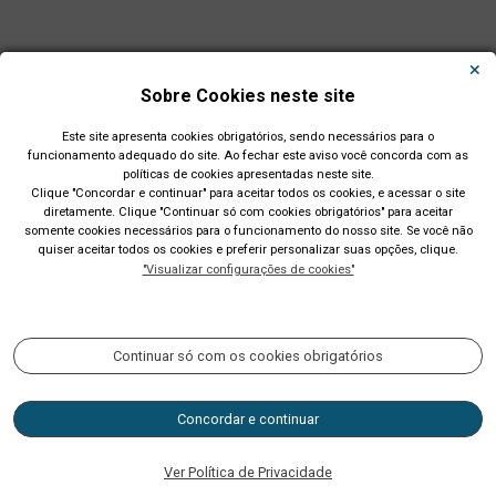
Sobre Cookies neste site
Este site apresenta cookies obrigatórios, sendo necessários para o
funcionamento adequado do site. Ao fechar este aviso você concorda com as
políticas de cookies apresentadas neste site.
Clique "Concordar e continuar" para aceitar todos os cookies, e acessar o site
diretamente. Clique "Continuar só com cookies obrigatórios" para aceitar
Município de São Leopoldo - RS
somente cookies necessários para o funcionamento do nosso site. Se você não
quiser aceitar todos os cookies e preferir personalizar suas opções, clique.
Av. Dom João Becker, 754, Centro. CEP: 93010-010. Fone: (51)
"Visualizar configurações de cookies"
2200-0201 CNPJ: 89.814.693/0001-60
Acompanhe nossas redes sociais:
Continuar só com os cookies obrigatórios
Concordar e continuar
Horário de atendimento: 9h às 14h
ouvidoria@saoleopoldo.rs.gov.br
Ver Política de Privacidade