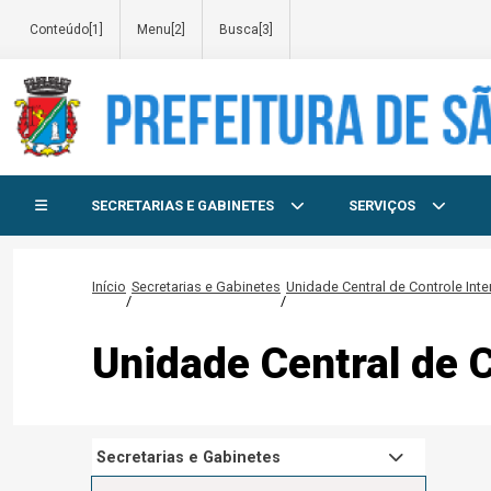
Conteúdo[1]
Menu[2]
Busca[3]
Início do menu
SECRETARIAS E GABINETES
SERVIÇOS
Início
Secretarias e Gabinetes
Unidade Central de Controle Inte
/
/
Unidade Central de C
Secretarias e Gabinetes