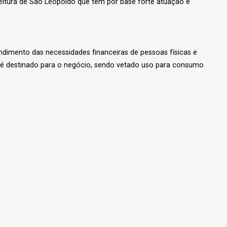
eitura de São Leopoldo que tem por base forte atuação e
ndimento das necessidades financeiras de pessoas físicas e
o é destinado para o negócio, sendo vetado uso para consumo