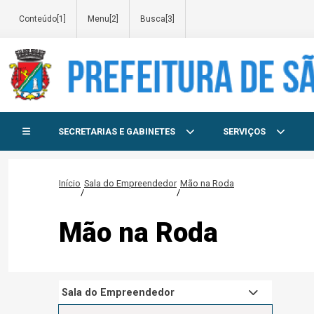
Conteúdo[1]
Menu[2]
Busca[3]
Início do menu
SECRETARIAS E GABINETES
SERVIÇOS
Início
Sala do Empreendedor
Mão na Roda
/
/
Mão na Roda
Sala do Empreendedor