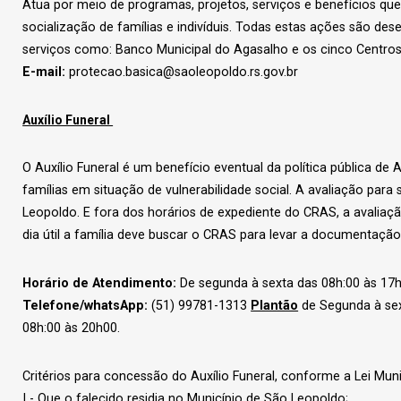
Atua por meio de programas, projetos, serviços e benefícios qu
socialização de famílias e indivíduis. Todas estas ações são des
serviços como: Banco Municipal do Agasalho e os cinco Centros 
E-mail:
protecao.basica@saoleopoldo.rs.gov.br
Auxílio Funeral
O Auxílio Funeral é um benefício eventual da política pública de
famílias em situação de vulnerabilidade social. A avaliação par
Leopoldo. E fora dos horários de expediente do CRAS, a avaliaçã
dia útil a família deve buscar o CRAS para levar a documentaçã
Horário de Atendimento:
De segunda à sexta das 08h:00 às 17
Telefone/whatsApp:
(51) 99781-1313
Plantão
de Segunda à sex
08h:00 às 20h00.
Critérios para concessão do Auxílio Funeral, conforme a Lei Mun
I - Que o falecido residia no Município de São Leopoldo;