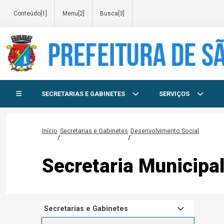
Conteúdo[1]
Menu[2]
Busca[3]
Início do menu
SECRETARIAS E GABINETES
SERVIÇOS
Início
Secretarias e Gabinetes
Desenvolvimento Social
/
/
Secretaria Municipa
Secretarias e Gabinetes