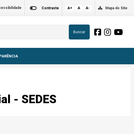
essibilidade
Contraste
A+
A
A-
Mapa do Site
Buscar
PARÊNCIA
ial - SEDES