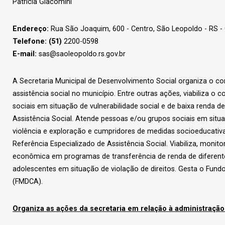
Patrícia Giacomini
Endereço:
Rua São Joaquim, 600 - Centro, São Leopoldo - RS -
Telefone: (51)
2200-0598
E-mail:
sas@saoleopoldo.rs.gov.br
A Secretaria Municipal de Desenvolvimento Social organiza o con
assistência social no município. Entre outras ações, viabiliza o 
sociais em situação de vulnerabilidade social e de baixa renda 
Assistência Social. Atende pessoas e/ou grupos sociais em situa
violência e exploração e cumpridores de medidas socioeducati
Referência Especializado de Assistência Social. Viabiliza, monito
econômica em programas de transferência de renda de diferente
adolescentes em situação de violação de direitos. Gesta o Fundo
(FMDCA).
Organiza as ações da secretaria em relação à administraçã