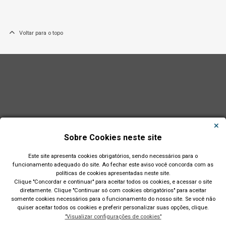
Voltar para o topo
Sobre Cookies neste site
Este site apresenta cookies obrigatórios, sendo necessários para o
funcionamento adequado do site. Ao fechar este aviso você concorda com as
políticas de cookies apresentadas neste site.
Clique "Concordar e continuar" para aceitar todos os cookies, e acessar o site
diretamente. Clique "Continuar só com cookies obrigatórios" para aceitar
Município de São Leopoldo - RS
somente cookies necessários para o funcionamento do nosso site. Se você não
quiser aceitar todos os cookies e preferir personalizar suas opções, clique.
Av. Dom João Becker, 754, Centro. CEP: 93010-010. Fone: (51)
"Visualizar configurações de cookies"
2200-0201 CNPJ: 89.814.693/0001-60