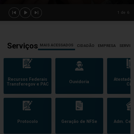
1
de
6
Serviços
MAIS ACESSADOS
CIDADÃO
EMPRESA
SERVID
Recursos Federais
Atestado
Ouvidoria
Transferegov e PAC
Civi
Protocolo
Geração de NFSe
Adm. Cem