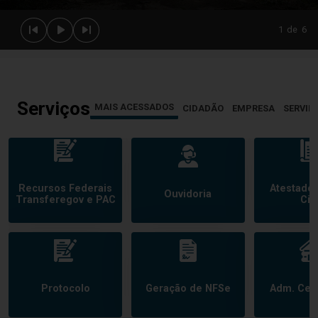
1
de
6
Serviços
MAIS ACESSADOS
CIDADÃO
EMPRESA
SERVID
Recursos Federais
Atestado
Ouvidoria
Transferegov e PAC
Civi
Protocolo
Geração de NFSe
Adm. Cem