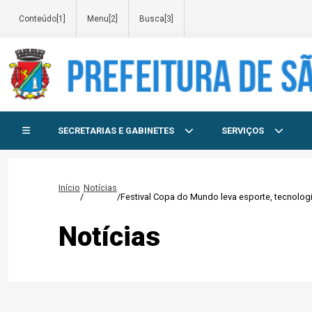
Conteúdo[1]
Menu[2]
Busca[3]
Início do menu
SECRETARIAS E GABINETES
SERVIÇOS
Início
Notícias
/
/
Festival Copa do Mundo leva esporte, tecnolo
Notícias