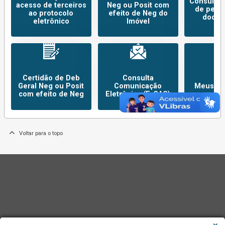
Consulta s
acesso de terceiros
Neg ou Posit com
de pend
ao protocolo
efeito de Neg do
docum
eletrônico
Imóvel
Certidão de Deb
Consulta
Geral Neg ou Posit
Comunicação
Meus Pr
com efeito de Neg
Eletrônica (E-CAC)
Voltar para o topo