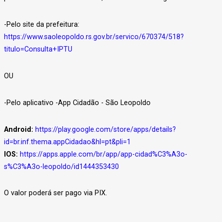
-Pelo site da prefeitura:
https://www.saoleopoldo.rs.gov.br/servico/670374/518?
titulo=Consulta+IPTU
OU
-Pelo aplicativo -App Cidadão - São Leopoldo
Android:
https://play.google.com/store/apps/details?
id=br.inf.thema.appCidadao&hl=pt&pli=1
IOS:
https://apps.apple.com/br/app/app-cidad%C3%A3o-
s%C3%A3o-leopoldo/id1444353430
O valor poderá ser pago via PIX.