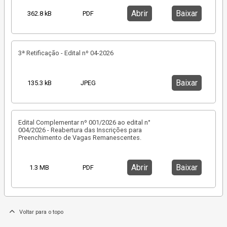
Abrir
Baixar
362.8 kB
PDF
3ª Retificação - Edital nº 04-2026
Baixar
135.3 kB
JPEG
Edital Complementar nº 001/2026 ao edital n°
004/2026 - Reabertura das Inscrições para
Preenchimento de Vagas Remanescentes.
Abrir
Baixar
1.3 MB
PDF
Voltar para o topo