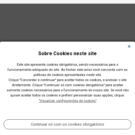
Sobre Cookies neste site
Este site apresenta cookies obrigatórios, sendo necessários para o
funcionamento adequado do site. Ao fechar este aviso você concorda com as
políticas de cookies apresentadas neste site.
Clique "Concordar e continuar" para aceitar todos os cookies, e acessar o site
diretamente. Clique "Continuar só com cookies obrigatórios" para aceitar
Município de São Leopoldo - RS
somente cookies necessários para o funcionamento do nosso site. Se você não
quiser aceitar todos os cookies e preferir personalizar suas opções, clique.
Av. Dom João Becker, 754, Centro. CEP: 93010-010. Fone: (51)
"Visualizar configurações de cookies"
2200-0201 CNPJ: 89.814.693/0001-60
Acompanhe nossas redes sociais:
Continuar só com os cookies obrigatórios