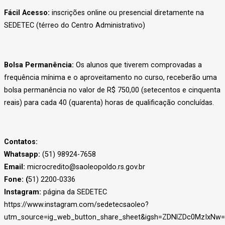
Fácil Acesso:
inscrições online ou presencial diretamente na
SEDETEC (térreo do Centro Administrativo)
Bolsa Permanência:
Os alunos que tiverem comprovadas a
frequência mínima e o aproveitamento no curso, receberão uma
bolsa permanência no valor de R$ 750,00 (setecentos e cinquenta
reais) para cada 40 (quarenta) horas de qualificação concluídas.
Contatos:
Whatsapp:
(51) 98924-7658
Email:
microcredito@saoleopoldo.rs.gov.br
Fone: (
51) 2200-0336
Instagram:
página da SEDETEC
https://www.instagram.com/sedetecsaoleo?
utm_source=ig_web_button_share_sheet&igsh=ZDNlZDc0MzIxNw